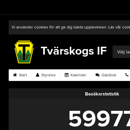
Vi använder cookies för att ge dig bästa upplevelsen. Läs vår coo
Tvärskogs IF
Välj l
Start
Styrelse
Kalender
Gästbok
Besökarstatistik
5997