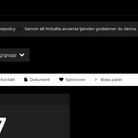
kiepolicy
här
. Genom att fortsätta använda tjänsten godkänner du denna.
ag/grupp
Kontakt
Dokument
Sponsorer
Boka padel
7