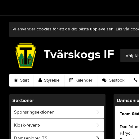
Vi använder cookies för att ge dig bästa upplevelsen. Läs vår coo
Tvärskogs IF
Välj l
Start
Styrelse
Kalender
Gästbok
Sektioner
Damsenior
Sponsringsektionen
Team Söd
Kiosk-/event-
Damfotbol
Påryd.
Damseniorer, TS