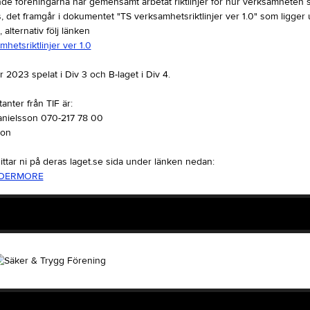
de föreningarna har gemensamt arbetat riktlinjer för hur verksamheten 
s, det framgår i dokumentet "TS verksamhetsriktlinjer ver 1.0" som ligge
alternativ följ länken
hetsriktlinjer ver 1.0
r 2023 spelat i Div 3 och B-laget i Div 4.
nter från TIF är:
anielsson 070-217 78 00
son
ittar ni på deras laget.se sida under länken nedan:
DERMORE