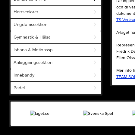
De ingåen
och driva
Herrseniorer
dokument, 
TS Verksam
Ungdomssektion
A-laget ha
Gymnastik & Hälsa
Representa
Isbana & Motionssp
Fredrik D
Ellen Ols
Anläggningssektion
Mer info h
Innebandy
TEAM SO
Padel