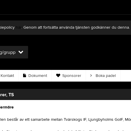
kiepolicy
här
. Genom att fortsätta använda tjänsten godkänner du denna.
ag/grupp
Kontakt
Dokument
Sponsorer
Boka padel
er, TS
ermöre
len består av ett samarbete mellan Tvärskogs IF, Ljungbyholms GoIF, Mö