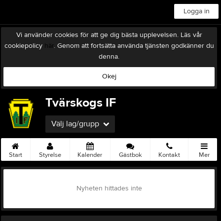
Logga in
Vi använder cookies för att ge dig bästa upplevelsen. Läs vår
cookiepolicy
här
. Genom att fortsätta använda tjänsten godkänner du
denna.
Okej
Tvärskogs IF
Välj lag/grupp
Start
Styrelse
Kalender
Gästbok
Kontakt
Mer
Nyheten hittades inte