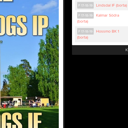
Lindsdal IF (borta)
F 17-18-19
Kalmar Södra
F 17-18-19
(borta)
Hossmo BK 1
F 17-18-19
(borta)
K