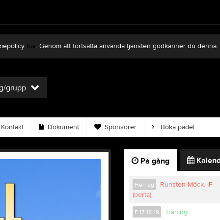
kiepolicy
här
. Genom att fortsätta använda tjänsten godkänner du denna.
ag/grupp
Kontakt
Dokument
Sponsorer
Boka padel
Kalend
På gång
Runsten-Möck. IF
Herrlag
(borta)
Träning
F 17-18-19