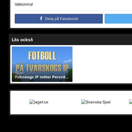
Välkomna!
Dela på Facebook
Läs också
30 jul
Tvärskogs IF möter Persnäs AIF 4/8 19:00