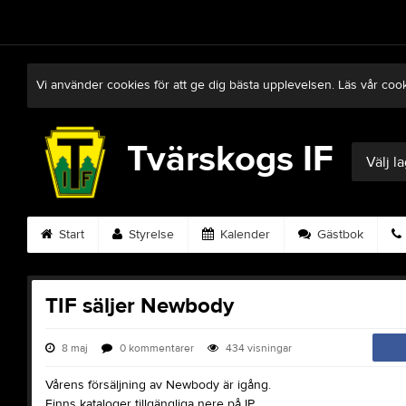
Vi använder cookies för att ge dig bästa upplevelsen. Läs vår coo
Tvärskogs IF
Välj l
Start
Styrelse
Kalender
Gästbok
TIF säljer Newbody
8 maj
0
kommentarer
434
visningar
Vårens försäljning av Newbody är igång.
Finns kataloger tillgängliga nere på IP.