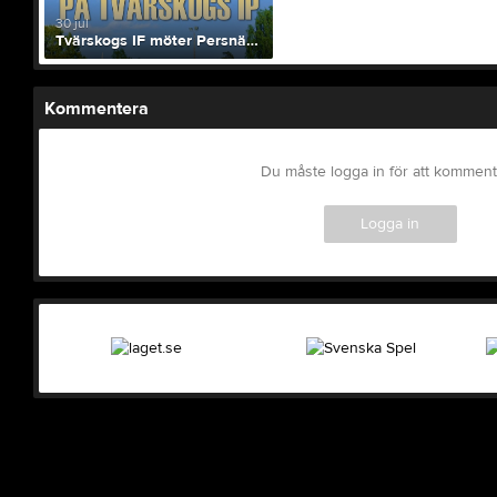
30 jul
Tvärskogs IF möter Persnäs AIF 4/8 19:00
Kommentera
Du måste logga in för att kommen
Logga in