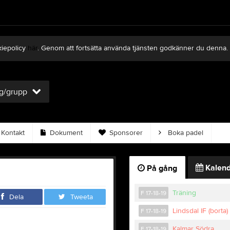
kiepolicy
här
. Genom att fortsätta använda tjänsten godkänner du denna.
ag/grupp
Kontakt
Dokument
Sponsorer
Boka padel
Kalend
På gång
Träning
F 17-18-19
Dela
Tweeta
Lindsdal IF (borta)
F 17-18-19
Kalmar Södra
F 17-18-19