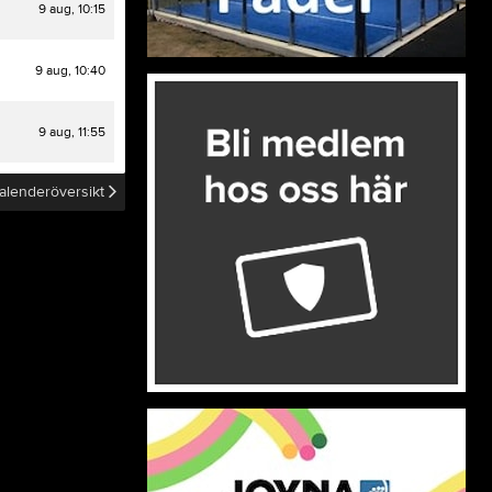
9 aug, 10:15
Ledarkit
Gymnastik & Hälsa
Säker & Trygg
Isbana & Motionssp
9 aug, 10:40
Utmärkelser i TIF
Anläggningssektion
Innebandy
Padel
9 aug, 11:55
alenderöversikt