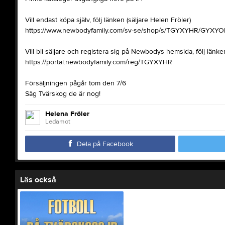
Vill endast köpa själv, följ länken (säljare Helen Fröler)
https://www.newbodyfamily.com/sv-se/shop/s/TGYXYHR/GYXY
Vill bli säljare och registera sig på Newbodys hemsida, följ länke
https://portal.newbodyfamily.com/reg/TGYXYHR
Försäljningen pågår tom den 7/6
Säg Tvärskog de är nog!
Helena Fröler
Ledamot
Dela på Facebook
Läs också