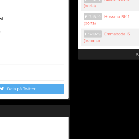
(borta)
Hossmo BK 1
F 17-18-19
OM
(borta)
n
Emmaboda IS
F 17-18-19
(hemma)
K
Dela på Twitter